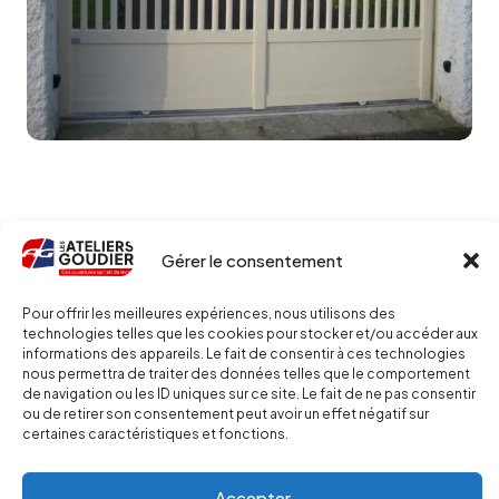
Gérer le consentement
Pour offrir les meilleures expériences, nous utilisons des
technologies telles que les cookies pour stocker et/ou accéder aux
informations des appareils. Le fait de consentir à ces technologies
nous permettra de traiter des données telles que le comportement
de navigation ou les ID uniques sur ce site. Le fait de ne pas consentir
L'ATELIER GOUDIER
ou de retirer son consentement peut avoir un effet négatif sur
Qui sommes-nous
certaines caractéristiques et fonctions.
Notre savoir faire & garanties
Nos réalisations
Accepter