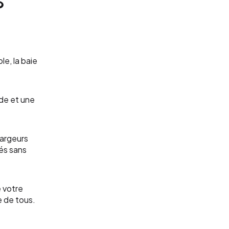
le, la baie
ide et une
largeurs
rés sans
e votre
ge de tous.