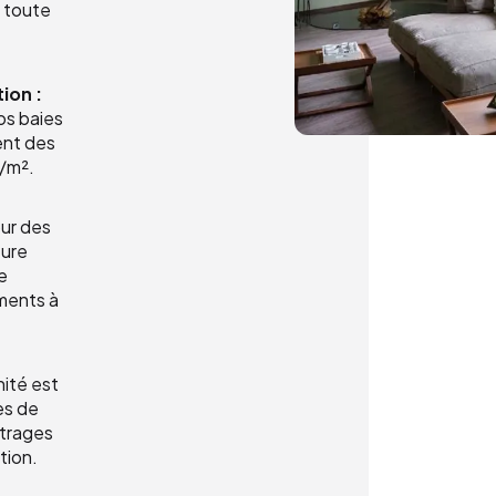
n toute
ion :
os baies
ent des
W/m².
ur des
ture
e
ments à
ité est
es de
itrages
tion.