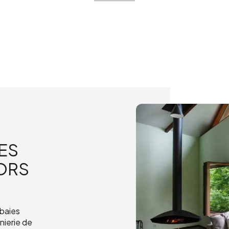
ES
ORS
baies
ierie de