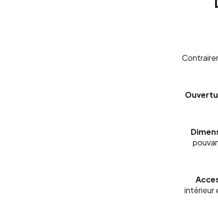
Contrairem
Ouvertur
Dimens
pouvant
Acces
intérieur 