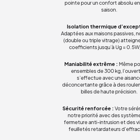
pointe pour un confort absolu e
saison.
Isolation thermique d’except
Adaptées aux maisons passives, n
(double ou triple vitrage) atteign
coefficients jusqu’à Ug = 0.5
Maniabilité extrême :
Même po
ensembles de 300 kg, l’ouver
s’effectue avec une aisanc
déconcertante grâce à des roule
billes de haute précision.
Sécurité renforcée :
Votre sérén
notre priorité avec des systèm
fermeture anti-intrusion et des v
feuilletés retardateurs d’effrac