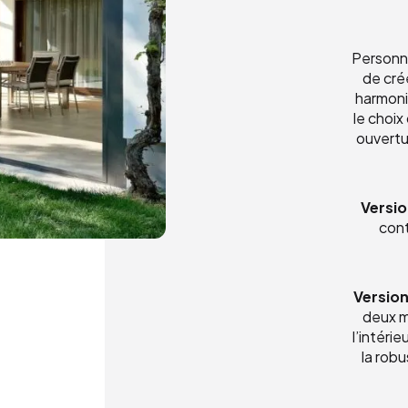
Personn
de cré
harmoni
le choix
ouvertu
Versio
cont
Version
deux m
l’intéri
la robu