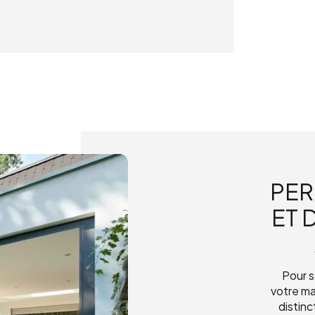
PER
ET 
Pour s
votre ma
distin