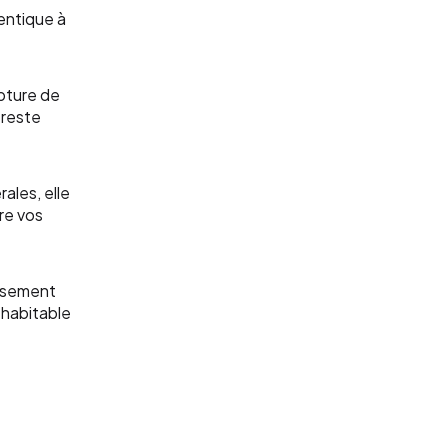
entique à
upture de
 reste
rales, elle
ire vos
issement
 habitable