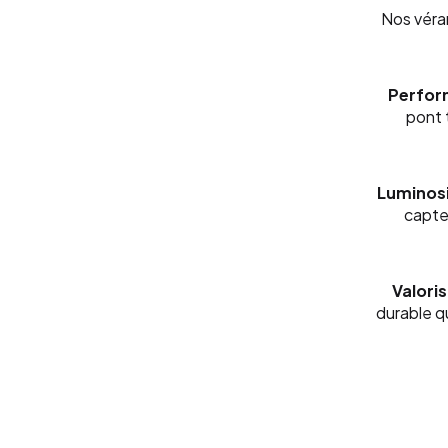
Nos véra
Perfor
pont 
Luminosi
capte 
Valoris
durable q