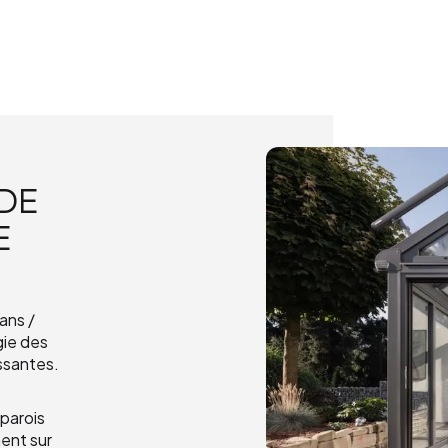
 DE
E
dans /
gie des
ssantes.
parois
ent sur