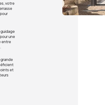
s, votre
errasse
 pour
e guidage
 pour une
e entre
.
r grande
éficient
oints et
teurs