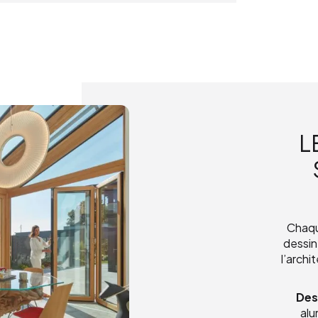
L
Chaqu
dessin
l’archi
Des
alu