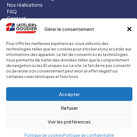
Nos réalisations
FAQ
Contact
Actualités
Gérer le consentement
LIENS UTILES
Mentions légales
Pour offrir les meilleures expériences, nous utilisons des
Politique de confidentialité
technologies telles que les cookies pour stocker et/ou accéder aux
CGU / CGV
informations des appareils. Le fait de consentir à ces technologies
Plan du site
nous permettra de traiter des données telles que le comportement
de navigation ou les ID uniques sur ce site. Le fait de ne pas consentir
ou de retirer son consentement peut avoir un effet négatif sur
certaines caractéristiques et fonctions.
Copyright 2026 Hastone & Ten, tous droits réservés.
Accepter
Refuser
Voir les préférences
Politique de cookies
Politique de confidentialité